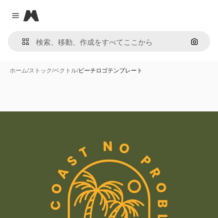
Magnific
Close menu
画像で
ホーム
/
ストック
/
ベクトル
/
ビーチロゴテンプレート