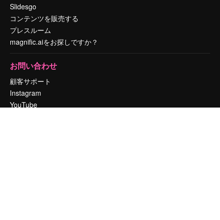
Slidesgo
コンテンツを販売する
プレスルーム
magnific.aiをお探しですか？
お問い合わせ
顧客サポート
Instagram
YouTube
LinkedIn
TikTok
Discord
X
Reddit
Copyright © 2010-
2026
Freepik Company S.L.U.
無断複写・転載を禁じま
す
.