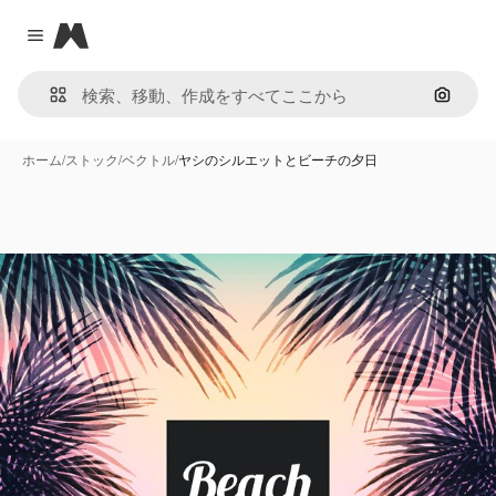
Magnific
Close menu
画像で
ホーム
/
ストック
/
ベクトル
/
ヤシのシルエットとビーチの夕日