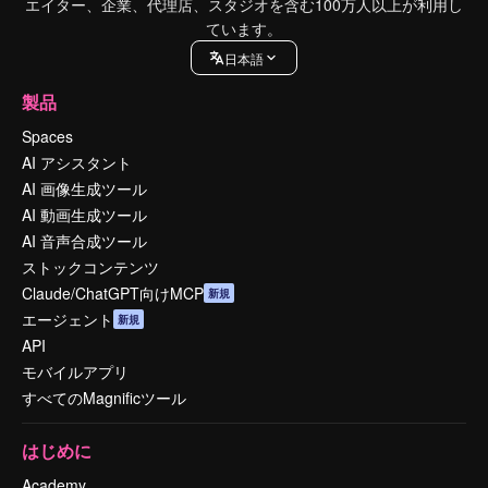
エイター、企業、代理店、スタジオを含む100万人以上が利用し
ています。
日本語
製品
Spaces
AI アシスタント
AI 画像生成ツール
AI 動画生成ツール
AI 音声合成ツール
ストックコンテンツ
Claude/ChatGPT向けMCP
新規
エージェント
新規
API
モバイルアプリ
すべてのMagnificツール
はじめに
Academy