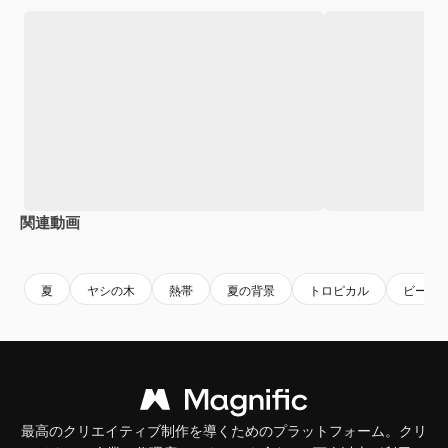
関連動画
Premium
Premium
Premium
Premium
夏
ヤシの木
熱帯
夏の背景
トロピカル
ビーチ
最高のクリエイティブ制作を導くためのプラットフォーム。クリ