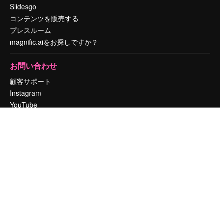
Slidesgo
コンテンツを販売する
プレスルーム
magnific.aiをお探しですか？
お問い合わせ
顧客サポート
Instagram
YouTube
LinkedIn
TikTok
Discord
X
Reddit
Copyright © 2010-
2026
Freepik Company S.L.U.
無断複写・転載を禁じま
す
.