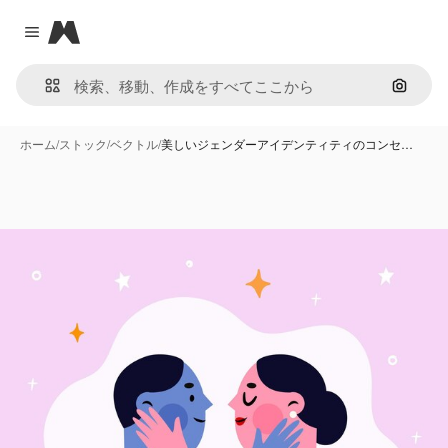
Magnific
Close menu
画像で
ホーム
/
ストック
/
ベクトル
/
美しいジェンダーアイデンティティのコンセ…