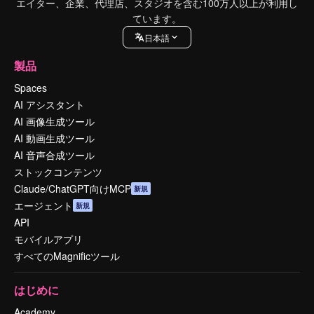
エイター、企業、代理店、スタジオを含む100万人以上が利用し
ています。
日本語
製品
Spaces
AI アシスタント
AI 画像生成ツール
AI 動画生成ツール
AI 音声合成ツール
ストックコンテンツ
Claude/ChatGPT向けMCP
新規
エージェント
新規
API
モバイルアプリ
すべてのMagnificツール
はじめに
Academy