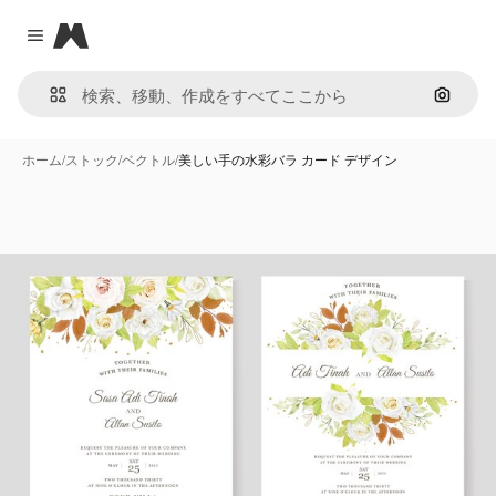
Magnific
Close menu
画像で
ホーム
/
ストック
/
ベクトル
/
美しい手の水彩バラ カード デザイン