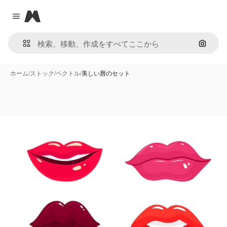
Magnific
Close menu
画像で
ホーム
/
ストック
/
ベクトル
/
美しい唇のセット