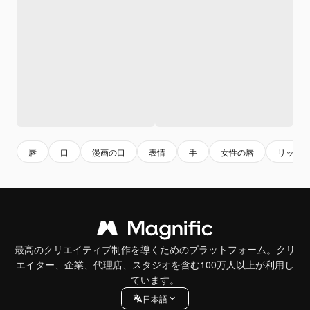
唇
口
漫画の口
表情
手
女性の唇
リップ
最高のクリエイティブ制作を導くためのプラットフォーム。クリ
エイター、企業、代理店、スタジオを含む100万人以上が利用し
ています。
日本語