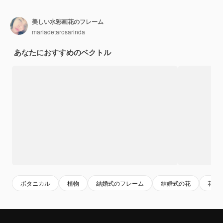
美しい水彩画花のフレーム
mariadetarosarinda
あなたにおすすめのベクトル
ボタニカル
植物
結婚式のフレーム
結婚式の花
花フ