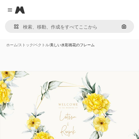
Magnific
Close menu
画像で
ホーム
/
ストック
/
ベクトル
/
美しい水彩画花のフレーム