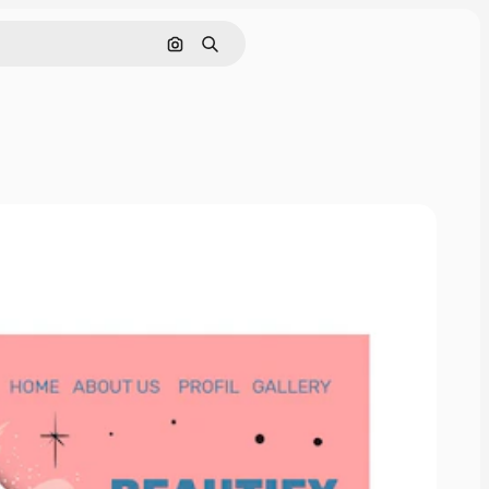
画像で検索
検索