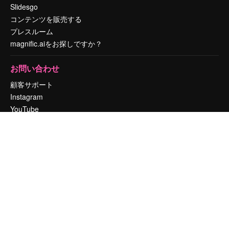
Slidesgo
コンテンツを販売する
プレスルーム
magnific.aiをお探しですか？
お問い合わせ
顧客サポート
Instagram
YouTube
LinkedIn
TikTok
Discord
X
Reddit
Copyright © 2010-
2026
Freepik Company S.L.U.
無断複写・転載を禁じま
す
.