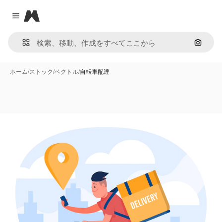
Magnific
Close menu
画像で
ホーム
/
ストック
/
ベクトル
/
自転車配達