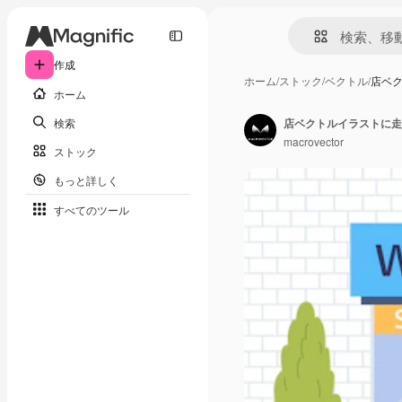
作成
ホーム
/
ストック
/
ベクトル
/
店ベ
ホーム
検索
店ベクトルイラストに走
macrovector
ストック
もっと詳しく
すべてのツール