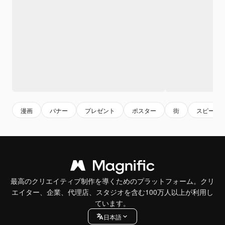
漫画
バナー
プレゼント
ポスター
街
スピーチ
最高のクリエイティブ制作を導くためのプラットフォーム。クリ
エイター、企業、代理店、スタジオを含む100万人以上が利用し
ています。
日本語