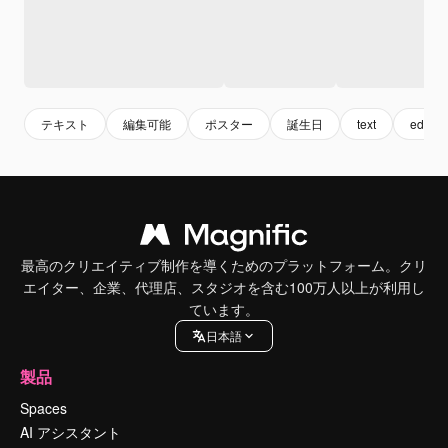
テキスト
編集可能
ポスター
誕生日
text
editabl
最高のクリエイティブ制作を導くためのプラットフォーム。クリ
エイター、企業、代理店、スタジオを含む100万人以上が利用し
ています。
日本語
製品
Spaces
AI アシスタント