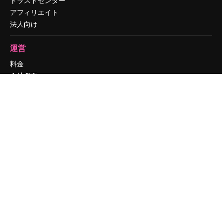
アフィリエイト
法人向け
運営
料金
会社概要
Reviews
採用情報
検索トレンド
ブログ
イベント
Slidesgo
コンテンツを販売する
プレスルーム
magnific.aiをお探しですか？
お問い合わせ
顧客サポート