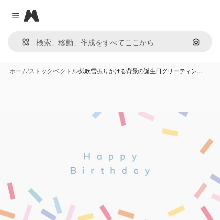
Magnific
Close menu
画像で
ホーム
/
ストック
/
ベクトル
/
紙吹雪振りかける背景の誕生日グリーティン…