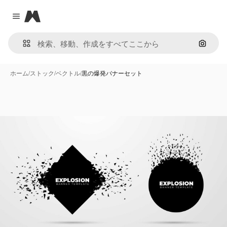
Magnific
Close menu
画像で
ホーム
/
ストック
/
ベクトル
/
黒の爆発バナーセット