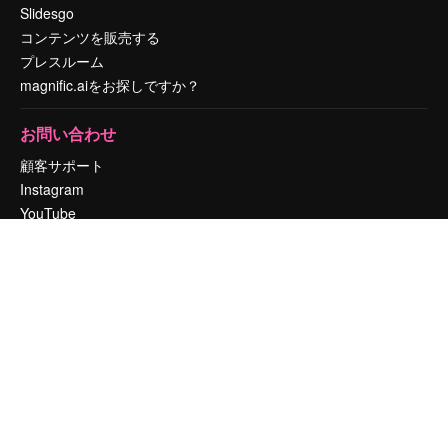
Slidesgo
コンテンツを販売する
プレスルーム
magnific.aiをお探しですか？
お問い合わせ
顧客サポート
Instagram
YouTube
LinkedIn
TikTok
Discord
X
Reddit
Copyright © 2010-
2026
Freepik Company S.L.U.
無断複写・転載を禁じま
す
.