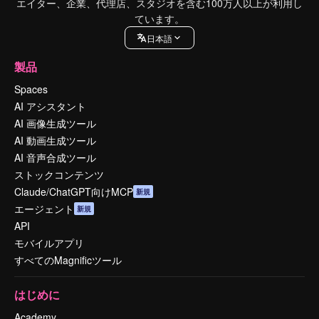
エイター、企業、代理店、スタジオを含む100万人以上が利用し
ています。
日本語
製品
Spaces
AI アシスタント
AI 画像生成ツール
AI 動画生成ツール
AI 音声合成ツール
ストックコンテンツ
Claude/ChatGPT向けMCP
新規
エージェント
新規
API
モバイルアプリ
すべてのMagnificツール
はじめに
Academy