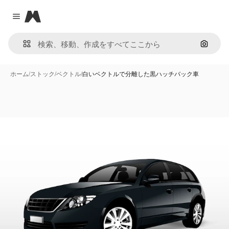
Magnific
Close menu
画像で
ホーム
/
ストック
/
ベクトル
/
白いベクトルで分離した黒ハッチバック車