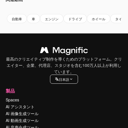
Premium
Premium
Premium
Premium
AIによっ
自動車
車
エンジン
ドライブ
ホイール
タイヤ
最高のクリエイティブ制作を導くためのプラットフォーム。クリ
エイター、企業、代理店、スタジオを含む100万人以上が利用し
ています。
日本語
製品
Spaces
AI アシスタント
AI 画像生成ツール
AI 動画生成ツール
AI 音声合成ツール