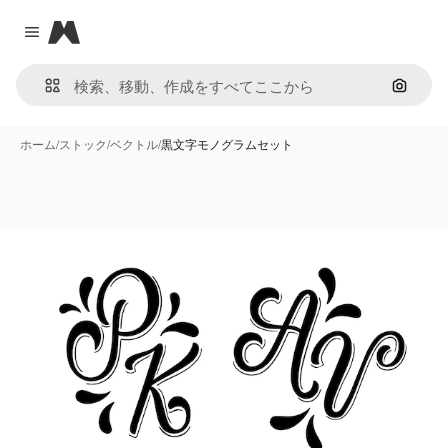
Magnific
Close menu
画像で
ホーム
/
ストック
/
ベクトル
/
黒文字モノグラムセット