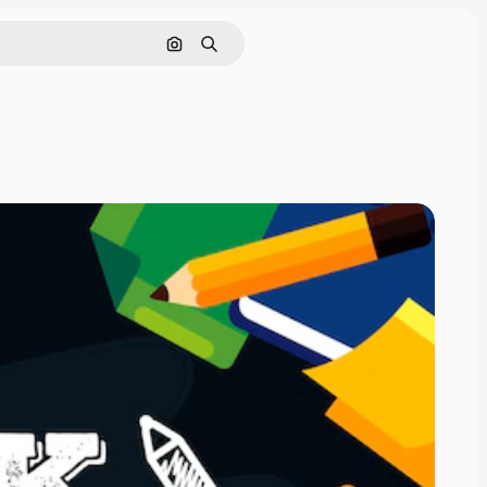
画像で検索
検索