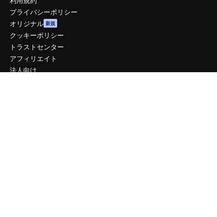
利用規約
プライバシーポリシー
オリジナル
新規
クッキーポリシー
トラストセンター
アフィリエイト
法人向け
運営
料金
会社概要
Reviews
採用情報
検索トレンド
ブログ
イベント
Slidesgo
コンテンツを販売する
プレスルーム