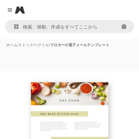
Magnific
Close menu
画像で
ホーム
/
ストック
/
ベクトル
/
ブロガーの電子メールテンプレート