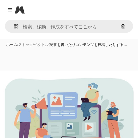
Magnific
Close menu
画像で
ホーム
/
ストック
/
ベクトル
/
記事を書いたりコンテンツを投稿したりする…