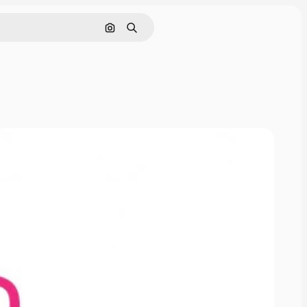
画像で検索
検索