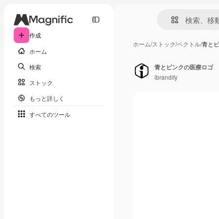
作成
ホーム
/
ストック
/
ベクトル
/
青と
ホーム
検索
青とピンクの医療ロゴ
ibrandify
ストック
もっと詳しく
すべてのツール