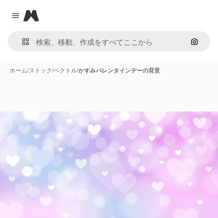
Magnific
Close menu
画像で
ホーム
/
ストック
/
ベクトル
/
かすみバレンタインデーの背景