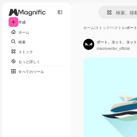
作成
ホーム
/
ストック
/
ベクトル
/
ボー
ホーム
検索
ボート、ヨット、ヨット
macrovector_official
ストック
もっと詳しく
すべてのツール