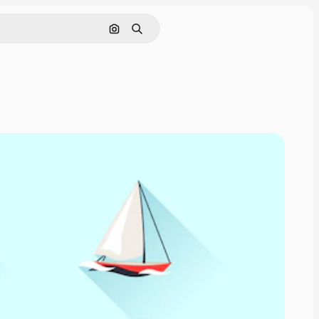
画像で検索
検索