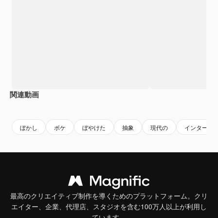
関連動画
Premium
Premium
AIによって生成されました。
Premium
Premium
AIによっ
ぼかし
ボケ
ぼやけた
抽象
現代の
インターネ
最高のクリエイティブ制作を導くためのプラットフォーム。クリ
エイター、企業、代理店、スタジオを含む100万人以上が利用し
ています。