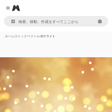
Magnific
Close menu
画像で
ホーム
/
ストック
/
ベクトル
/
ボケライト