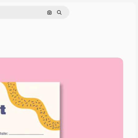
画像で検索
検索