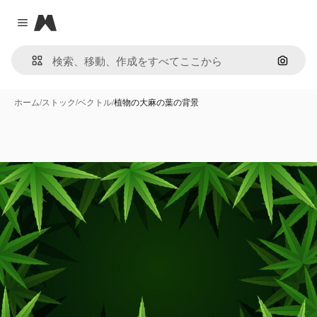
Magnific
Close menu
画像で
ホーム
/
ストック
/
ベクトル
/
植物の大麻の葉の背景