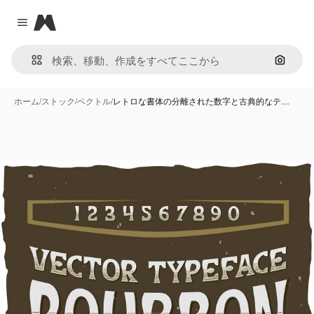
Magnific
Close menu
画像で
ホーム
/
ストック
/
ベクトル
/
レトロな書体の分離された数字と古典的なテ…