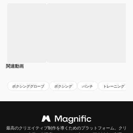
関連動画
Premium
Premium
AIによっ
ボクシンググローブ
ボクシング
パンチ
トレーニング
最高のクリエイティブ制作を導くためのプラットフォーム。クリ