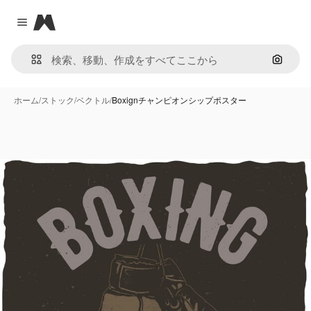
Magnific
Close menu
画像で
ホーム
/
ストック
/
ベクトル
/
Boxignチャンピオンシップポスター