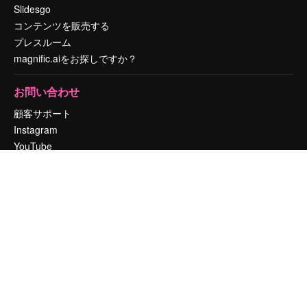
Slidesgo
コンテンツを販売する
プレスルーム
magnific.aiをお探しですか？
お問い合わせ
顧客サポート
Instagram
YouTube
LinkedIn
TikTok
Discord
X
Reddit
Copyright © 2010-
2026
Freepik Company S.L.U.
無断複写・転載を禁じま
す
.