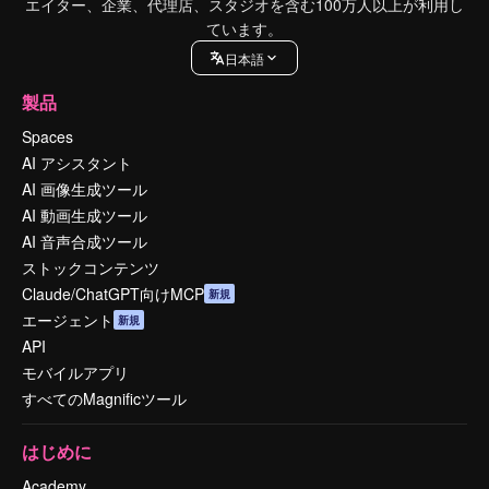
エイター、企業、代理店、スタジオを含む100万人以上が利用し
ています。
日本語
製品
Spaces
AI アシスタント
AI 画像生成ツール
AI 動画生成ツール
AI 音声合成ツール
ストックコンテンツ
Claude/ChatGPT向けMCP
新規
エージェント
新規
API
モバイルアプリ
すべてのMagnificツール
はじめに
Academy