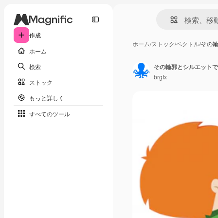
作成
ホーム
/
ストック
/
ベクトル
/
その
ホーム
検索
その輪郭とシルエットで
brgfx
ストック
もっと詳しく
すべてのツール