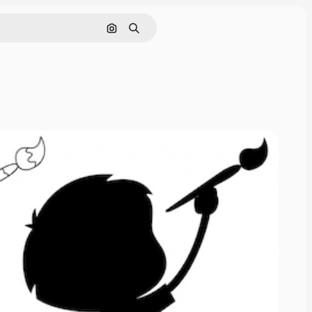
画像で検索
検索