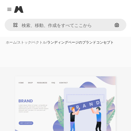
Magnific
Close menu
画像で
ホーム
/
ストック
/
ベクトル
/
ランディングページのブランドコンセプト