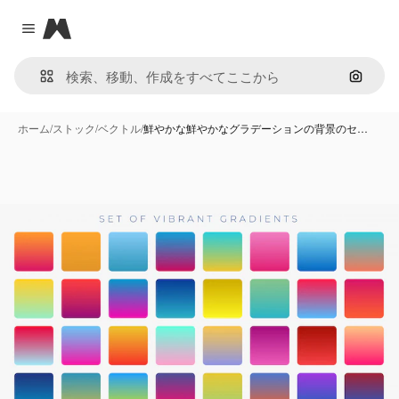
Magnific
Close menu
画像で
ホーム
/
ストック
/
ベクトル
/
鮮やかな鮮やかなグラデーションの背景のセ…