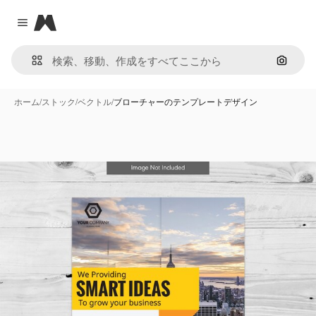
Magnific
Close menu
画像で
ホーム
/
ストック
/
ベクトル
/
ブローチャーのテンプレートデザイン