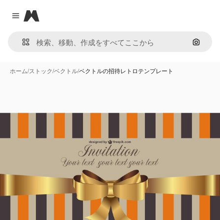
Magnific
Close menu
画像で
ホーム
/
ストック
/
ベクトル
/
ベクトルの招待レトロテンプレート