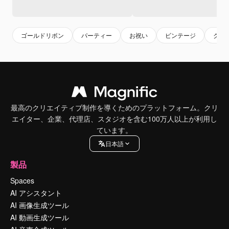
ゴールドリボン
パーティー
お祝い
ビンテージ
クラ
最高のクリエイティブ制作を導くためのプラットフォーム。クリ
エイター、企業、代理店、スタジオを含む100万人以上が利用し
ています。
日本語
製品
Spaces
AI アシスタント
AI 画像生成ツール
AI 動画生成ツール