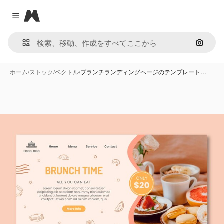
Magnific
Close menu
画像で
ホーム
/
ストック
/
ベクトル
/
ブランチランディングページのテンプレート…