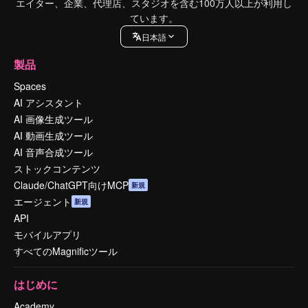
エイター、企業、代理店、スタジオを含む100万人以上が利用し
ています。
日本語
製品
Spaces
AI アシスタント
AI 画像生成ツール
AI 動画生成ツール
AI 音声合成ツール
ストックコンテンツ
Claude/ChatGPT向けMCP
新規
エージェント
新規
API
モバイルアプリ
すべてのMagnificツール
はじめに
Academy