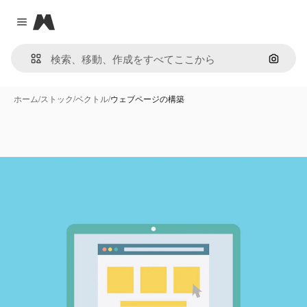
Magnific
Close menu
画像で
ホーム
/
ストック
/
ベクトル
/
ウェブページの構築