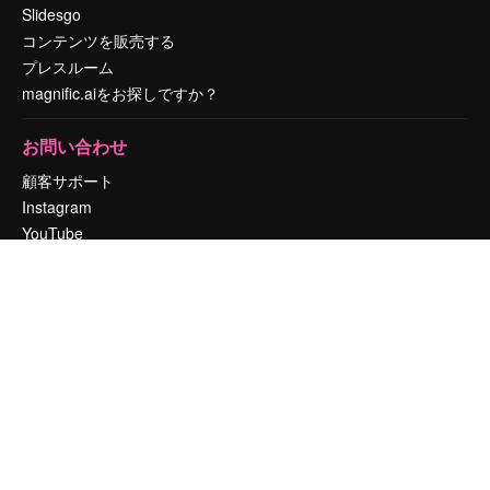
Slidesgo
コンテンツを販売する
プレスルーム
magnific.aiをお探しですか？
お問い合わせ
顧客サポート
Instagram
YouTube
LinkedIn
TikTok
Discord
X
Reddit
Copyright © 2010-
2026
Freepik Company S.L.U.
無断複写・転載を禁じま
す
.