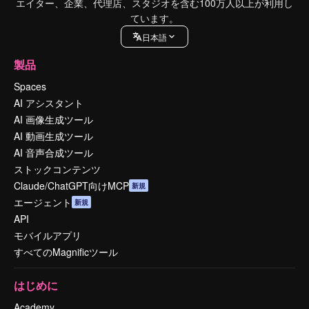
エイター、企業、代理店、スタジオを含む100万人以上が利用し
ています。
日本語
製品
Spaces
AI アシスタント
AI 画像生成ツール
AI 動画生成ツール
AI 音声合成ツール
ストックコンテンツ
Claude/ChatGPT向けMCP
新規
エージェント
新規
API
モバイルアプリ
すべてのMagnificツール
はじめに
Academy