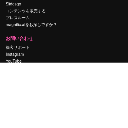
Slidesgo
コンテンツを販売する
プレスルーム
magnific.aiをお探しですか？
お問い合わせ
顧客サポート
Instagram
YouTube
LinkedIn
TikTok
Discord
X
Reddit
Copyright © 2010-
2026
Freepik Company S.L.U.
無断複写・転載を禁じま
す
.