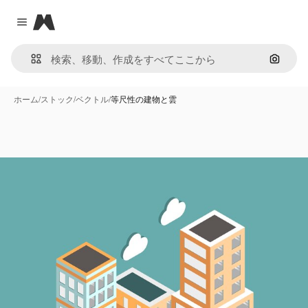
Magnific
Close menu
画像で
ホーム
/
ストック
/
ベクトル
/
等尺性の建物と雲