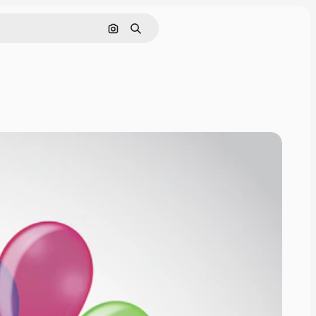
画像で検索
検索