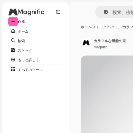
作成
ホーム
/
ストック
/
ベクトル
/
カラ
ホーム
検索
カラフルな風船の束
magnific
ストック
もっと詳しく
すべてのツール