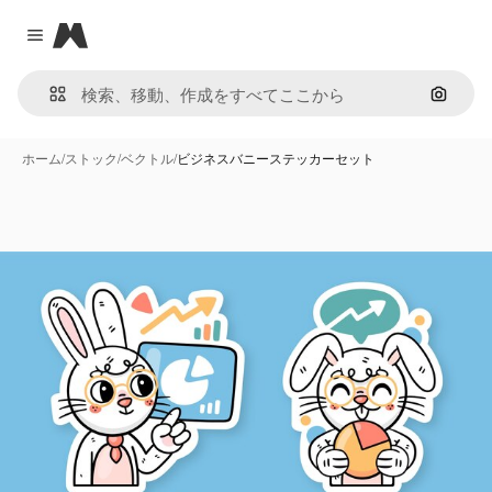
Magnific
Close menu
画像で
ホーム
/
ストック
/
ベクトル
/
ビジネスバニーステッカーセット