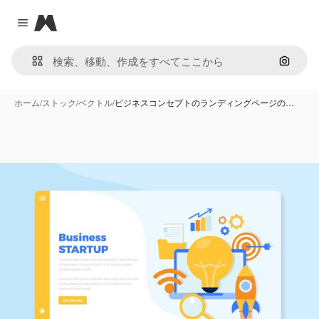
Magnific
Close menu
画像で
ホーム
/
ストック
/
ベクトル
/
ビジネスコンセプトのランディングページの…