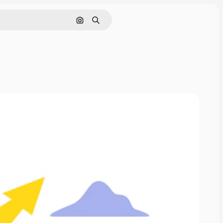
画像で検索
検索