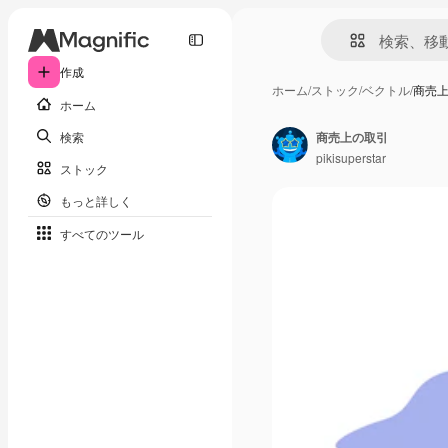
作成
ホーム
/
ストック
/
ベクトル
/
商売
ホーム
検索
商売上の取引
pikisuperstar
ストック
もっと詳しく
すべてのツール