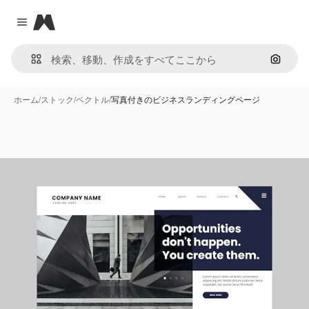
Magnific
Close menu
画像で
ホーム
/
ストック
/
ベクトル
/
写真付きのビジネスランディングページ