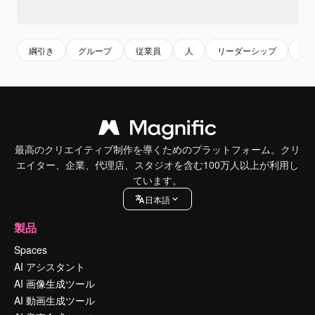
綱引き
グループ
従業員
人
リーダーシップ
チ
最高のクリエイティブ制作を導くためのプラットフォーム。クリ
エイター、企業、代理店、スタジオを含む100万人以上が利用し
ています。
日本語
製品
Spaces
AI アシスタント
AI 画像生成ツール
AI 動画生成ツール