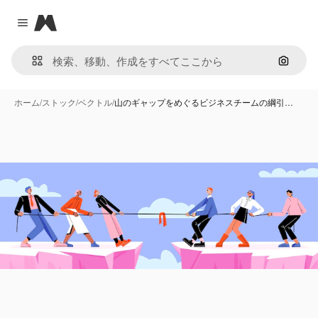
Magnific
Close menu
画像で
ホーム
/
ストック
/
ベクトル
/
山のギャップをめぐるビジネスチームの綱引…