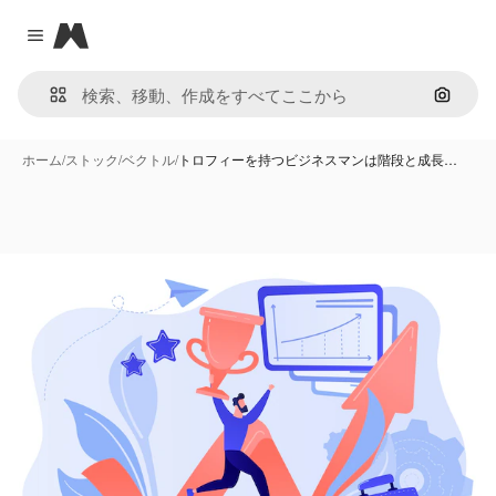
Magnific
Close menu
画像で
ホーム
/
ストック
/
ベクトル
/
トロフィーを持つビジネスマンは階段と成長…