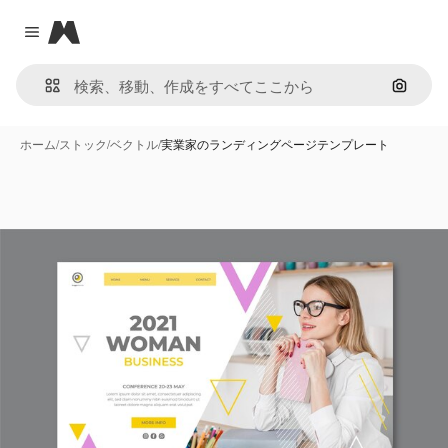
Magnific
Close menu
画像で
ホーム
/
ストック
/
ベクトル
/
実業家のランディングページテンプレート