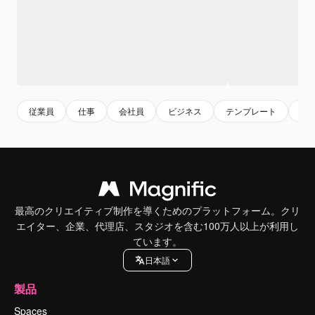
従業員
仕事
会社員
ビジネス
テンプレート
ラ
最高のクリエイティブ制作を導くためのプラットフォーム。クリ
エイター、企業、代理店、スタジオを含む100万人以上が利用し
ています。
日本語
製品
Spaces