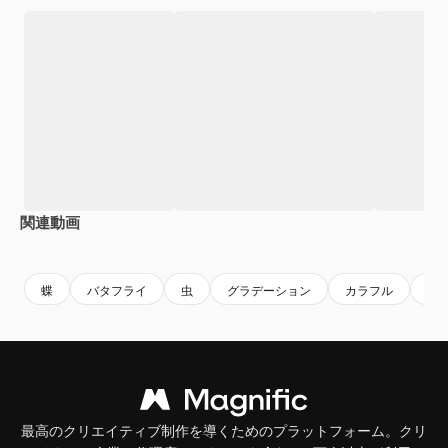
関連動画
Premium
Premium
Premium
Premium
蝶
バタフライ
虫
グラデーション
カラフル
自
最高のクリエイティブ制作を導くためのプラットフォーム。クリ