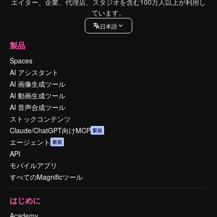
エイター、企業、代理店、スタジオを含む100万人以上が利用し
ています。
日本語
製品
Spaces
AI アシスタント
AI 画像生成ツール
AI 動画生成ツール
AI 音声合成ツール
ストックコンテンツ
Claude/ChatGPT向けMCP
新規
エージェント
新規
API
モバイルアプリ
すべてのMagnificツール
はじめに
Academy