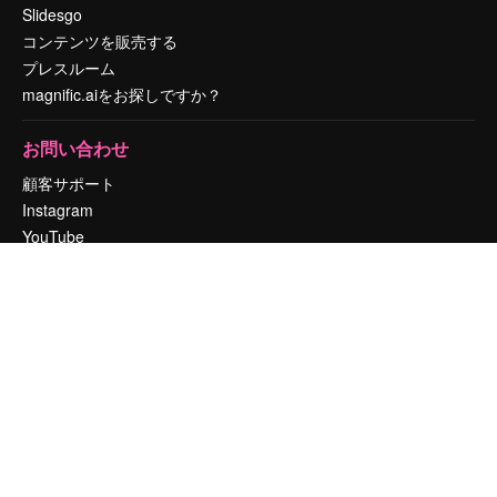
Slidesgo
コンテンツを販売する
プレスルーム
magnific.aiをお探しですか？
お問い合わせ
顧客サポート
Instagram
YouTube
LinkedIn
TikTok
Discord
X
Reddit
Copyright © 2010-
2026
Freepik Company S.L.U.
無断複写・転載を禁じま
す
.