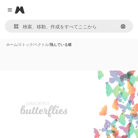
Magnific
Close menu
画像で
ホーム
/
ストック
/
ベクトル
/
飛んでいる蝶