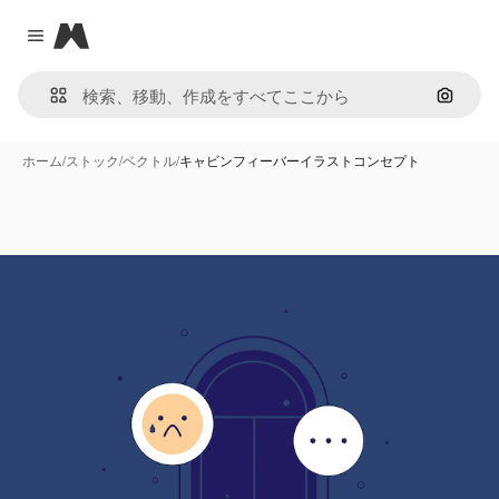
Magnific
Close menu
画像で
ホーム
/
ストック
/
ベクトル
/
キャビンフィーバーイラストコンセプト