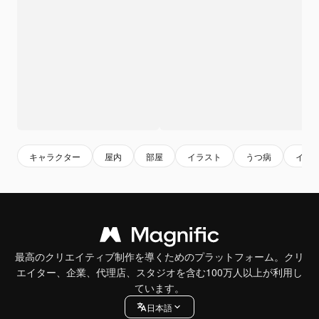
キャラクター
屋内
部屋
イラスト
うつ病
イラ
最高のクリエイティブ制作を導くためのプラットフォーム。クリ
エイター、企業、代理店、スタジオを含む100万人以上が利用し
ています。
日本語