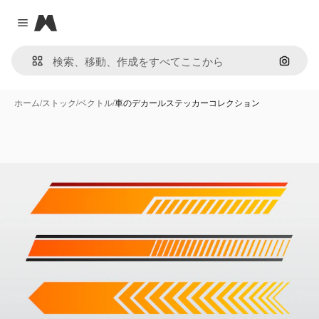
Magnific
Close menu
画像で
ホーム
/
ストック
/
ベクトル
/
車のデカールステッカーコレクション