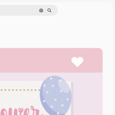
画像で検索
検索