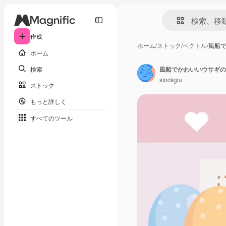
作成
ホーム
/
ストック
/
ベクトル
/
風船
ホーム
検索
風船でかわいいウサギの
stockgiu
ストック
もっと詳しく
すべてのツール