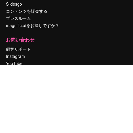
Slidesgo
コンテンツを販売する
プレスルーム
magnific.aiをお探しですか？
お問い合わせ
顧客サポート
Instagram
YouTube
LinkedIn
TikTok
Discord
X
Reddit
Copyright © 2010-
2026
Freepik Company S.L.U.
無断複写・転載を禁じま
す
.