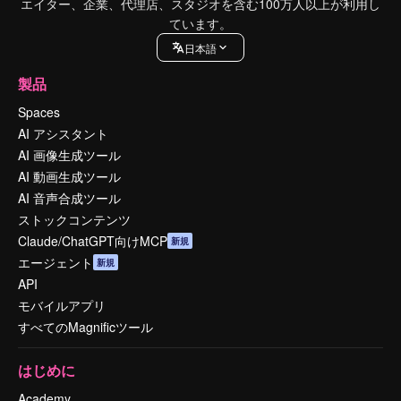
エイター、企業、代理店、スタジオを含む100万人以上が利用し
ています。
日本語
製品
Spaces
AI アシスタント
AI 画像生成ツール
AI 動画生成ツール
AI 音声合成ツール
ストックコンテンツ
Claude/ChatGPT向けMCP
新規
エージェント
新規
API
モバイルアプリ
すべてのMagnificツール
はじめに
Academy