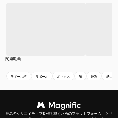
関連動画
Premium
Premium
Premium
Premium
段ボール箱
段ボール
ボックス
箱
運送
紙の質
最高のクリエイティブ制作を導くためのプラットフォーム。クリ