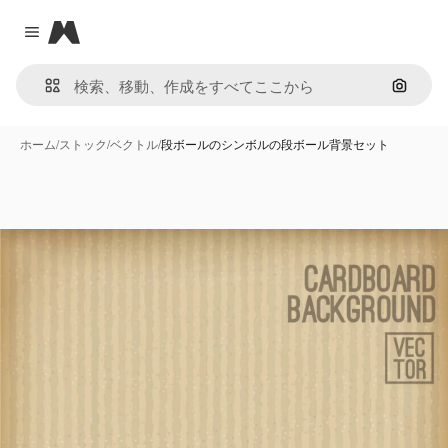
Magnific
Close menu
画像で
ホーム
/
ストック
/
ベクトル
/
段ボールのシンボルの段ボール背景セット