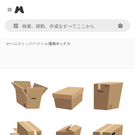
Magnific
Close menu
画像で
ホーム
/
ストック
/
ベクトル
/
漫画ボックス