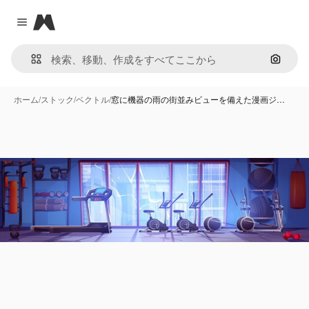
Magnific
Close menu
画像で
ホーム
/
ストック
/
ベクトル
/
窓に機器の雨の街並みビューを備えた漫画ジ…