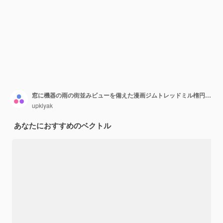
窓に機器の雨の街並みビューを備えた漫画ジムトレッドミル楕円サイクリングマシンダンベルフィットボールトレーニングバッグを備えたフィットネスセンターのベクトルイラストトレーニングスポーツ活動
upklyak
あなたにおすすめのベクトル