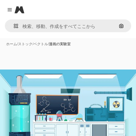
Magnific
Close menu
画像で
ホーム
/
ストック
/
ベクトル
/
漫画の実験室