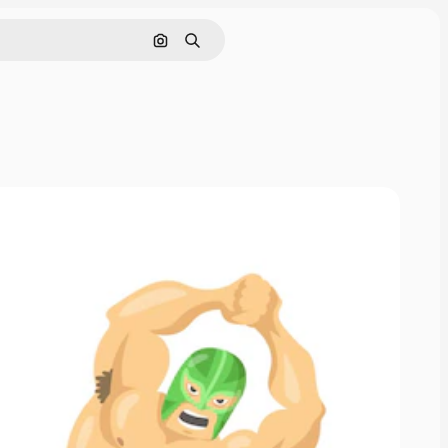
画像で検索
検索